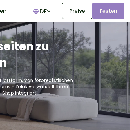
DE
en
Preise
Testen
Show submenu for translations
seiten zu
en
Plattform. Von fotorealistischen
rooms – Zolak verwandelt Ihren
-Shop integriert.