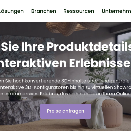
Lösungen
Branchen
Ressourcen
Unternehm
ie Ihre Produktdetail
nteraktiven Erlebniss
ren Sie hochkonvertierende 3D-Inhalte über eine zentrale 
interaktive 3D-Konfiguratoren bis hin zu virtuellen Show
n ein immersives Erlebnis, das sich nahtlos in Ihren Online
Preise anfragen