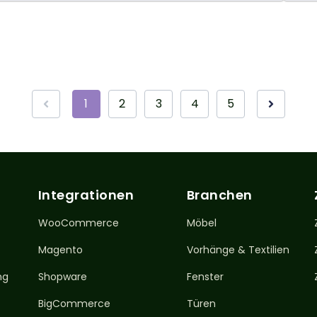
1
2
3
4
5
Integrationen
Branchen
WooCommerce
Möbel
Magento
Vorhänge & Textilien
ng
Shopware
Fenster
BigCommerce
Türen