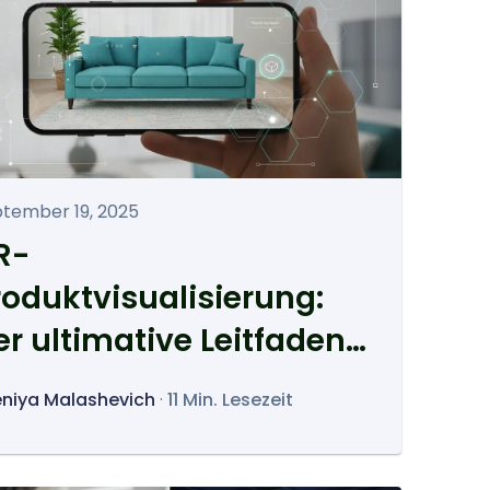
tember 19, 2025
R-
roduktvisualisierung:
er ultimative Leitfaden
ur Augmented-Reality-
niya Malashevich
·
11 Min. Lesezeit
roduktvisualisierung im
-Commerce