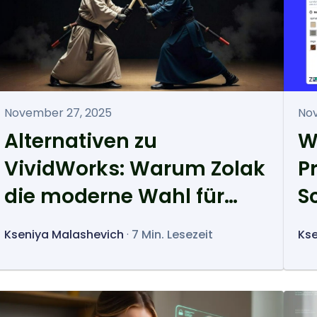
November 27, 2025
Nov
Alternativen zu
W
VividWorks: Warum Zolak
P
die moderne Wahl für
S
Visual Commerce ist
A
Kseniya Malashevich
·
7 Min. Lesezeit
Kse