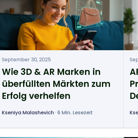
September 30, 2025
Sep
Wie 3D & AR Marken in
A
überfüllten Märkten zum
P
Erfolg verhelfen
D
z
Kseniya Malashevich
·
6 Min. Lesezeit
Kse
P
E