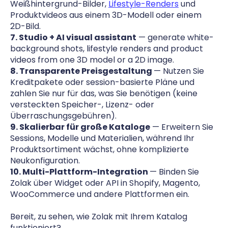
Weißhintergrund-Bilder,
Lifestyle-Renders
und
Produktvideos aus einem 3D-Modell oder einem
2D-Bild.
7. Studio + AI visual assistant
— generate white-
background shots, lifestyle renders and product
videos from one 3D model or a 2D image.
8. Transparente Preisgestaltung
— Nutzen Sie
Kreditpakete oder session-basierte Pläne und
zahlen Sie nur für das, was Sie benötigen (keine
versteckten Speicher-, Lizenz- oder
Überraschungsgebühren).
9. Skalierbar für große Kataloge
— Erweitern Sie
Sessions, Modelle und Materialien, während Ihr
Produktsortiment wächst, ohne komplizierte
Neukonfiguration.
10. Multi-Plattform-Integration
— Binden Sie
Zolak über Widget oder API in Shopify, Magento,
WooCommerce und andere Plattformen ein.
Bereit, zu sehen, wie Zolak mit Ihrem Katalog
funktioniert?