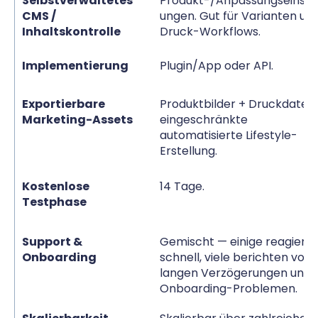
Selbstverwaltetes
Produkt-/Anpassungseinstel
CMS /
ungen. Gut für Varianten un
Inhaltskontrolle
Druck-Workflows.
Implementierung
Plugin/App oder API.
Exportierbare
Produktbilder + Druckdateie
Marketing-Assets
eingeschränkte
automatisierte Lifestyle-
Erstellung.
Kostenlose
14 Tage.
Testphase
Support &
Gemischt — einige reagiere
Onboarding
schnell, viele berichten von
langen Verzögerungen und
Onboarding-Problemen.