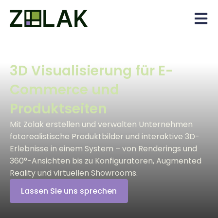
Open 
3D Visualisierung für E-
Commerce und
Produktseiten
Mit Zolak erstellen und verwalten Unternehmen
fotorealistische Produktbilder und interaktive 3D-
Erlebnisse in einem System – von Renderings und
360°-Ansichten bis zu Konfiguratoren, Augmented
Reality und virtuellen Showrooms.
Lassen Sie uns sprechen