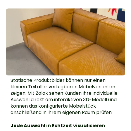
verschiedenen Produktseiten wechseln zu
müssen.
Konfiguration in den Warenkorb
übernehmen
Nach Abschluss der Konfiguration werden das
Möbelstück, die ausgewählten Optionen, die
gewünschte Menge und der aktuelle Preis an
den Warenkorb übergeben. Der weitere
Checkout erfolgt wie gewohnt über den
bestehenden Onlineshop.
Statische Produktbilder können nur einen
Varianten zentral im Zolak CMS verwalten
kleinen Teil aller verfügbaren Möbelvarianten
zeigen. Mit Zolak sehen Kunden ihre individuelle
3D-Modelle, Materialien, Farben und
Auswahl direkt am interaktiven 3D-Modell und
Konfigurationsoptionen werden im Zolak CMS
können das konfigurierte Möbelstück
verwaltet. Neue Oberflächen oder
anschließend in ihrem eigenen Raum prüfen.
Produktvarianten können ergänzt und für die
Darstellung im Konfigurator vorbereitet
Jede Auswahl in Echtzeit visualisieren
werden.