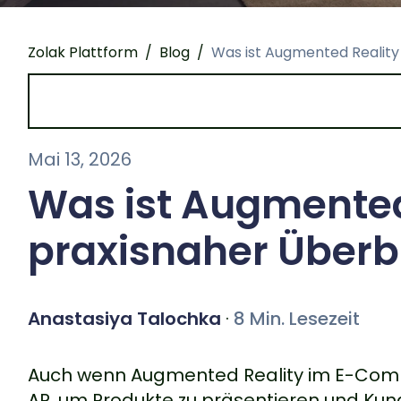
Zolak Plattform
/
Blog
/
Was ist Augmented Reality
Mai 13, 2026
Was ist Augmented
praxisnaher Überb
Anastasiya Talochka
·
8 Min. Lesezeit
Auch wenn Augmented Reality im E-Commer
AR, um Produkte zu präsentieren und Kun