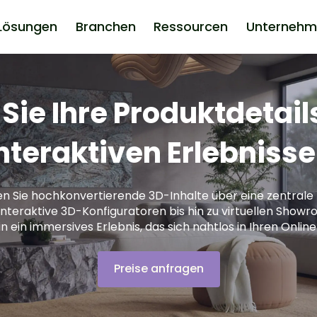
Lösungen
Branchen
Ressourcen
Unternehm
ie Ihre Produktdetail
nteraktiven Erlebniss
ren Sie hochkonvertierende 3D-Inhalte über eine zentrale 
interaktive 3D-Konfiguratoren bis hin zu virtuellen Show
n ein immersives Erlebnis, das sich nahtlos in Ihren Online
Preise anfragen