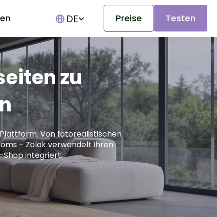
DE
en
Preise
Testen
Show submenu for translations
seiten zu
en
Plattform. Von fotorealistischen
rooms – Zolak verwandelt Ihren
-Shop integriert.